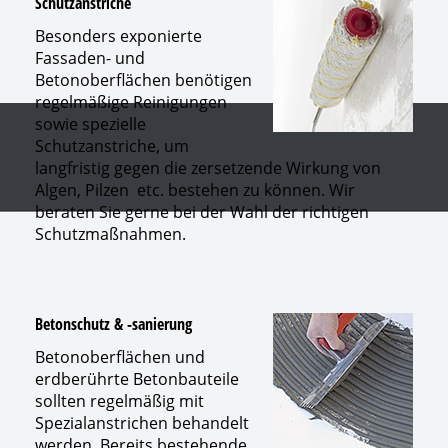
Schutzanstriche
Besonders exponierte
Fassaden- und
Betonoberflächen benötigen
regelmäßige Reinigungen
sowie spezielle
Schutzanstriche, um
langfristig gegen die zersetzende Wirkung von
Algen, Pilzen etc. bestehen zu können. Wir
beraten Sie gerne bei der Wahl der richtigen
Schutzmaßnahmen.
Betonschutz & -sanierung
Betonoberflächen und
erdberührte Betonbauteile
sollten regelmäßig mit
Spezialanstrichen behandelt
werden. Bereits bestehende