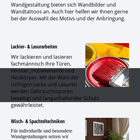
Wandgestaltung bieten sich Wandbilder und
Wandtattoos an. Auch hier helfen wir Ihnen gerne
bei der Auswahl des Motivs und der Anbringung.
Lackier- & Lasurarbeiten
Wir lackieren und lasieren
fachmännisch Ihre Türen,
Fenster, Holzelemente und
Heizkörper. Mit der Wahl der
richtigen Lacke und Lasuren
werden Gebrauchsspuren
beseitigt und langanhaltender Schutz
gewährleistet.
Wisch- & Spachteltechniken
Für individuelle und besondere
Wandgestaltungen setzen wir